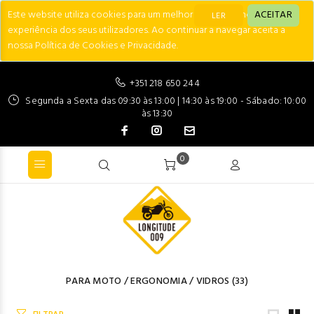
Este website utiliza cookies para um melhor desempenho e
ACEITAR
LER
experiência dos seus utilizadores. Ao continuar a navegar aceita a
nossa Política de Cookies e Privacidade.
+351 218 650 244
Segunda a Sexta das 09:30 às 13:00 | 14:30 às 19:00 - Sábado: 10:00
às 13:30
0
PARA MOTO
/
ERGONOMIA
/
VIDROS
(33)