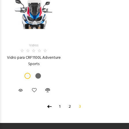
Vidros
Vidro para CRF1100L Adventure
Sports
1
2
3