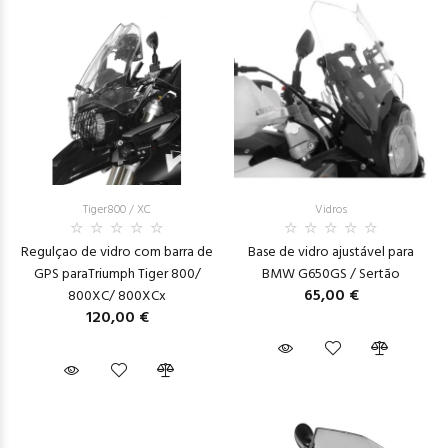
Tiger800 / XC
Vidros
Regulçao de vidro com barra de
Base de vidro ajustável para
GPS paraTriumph Tiger 800/
BMW G650GS / Sertão
65,00 €
800XC/ 800XCx
120,00 €