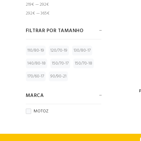
219€ — 292€
292€ — 365€
FILTRAR POR TAMANHO
110/80-19
120/70-19
130/80-17
140/80-18
150/70-17
150/70-18
170/60-17
90/90-21
MARCA
MOTOZ