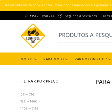
Este website utiliza cookies para um melhor desempenho e experiência do
+351 218 650 244
Segunda a Sexta das 09:30 às 13:
MOTOS
PARA MOTO
PARA O CONDUTOR
PARA
FILTRAR POR PREÇO
0€ — 73€
73€ — 146€
146€ — 219€