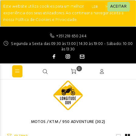
Este website utiliza cookies para um melhor desempenho e
ACEITAR
LER
experiência dos seus utilizadores. Ao continuar a navegar aceita a
nossa Política de Cookies e Privacidade.
+351 218 650 244
Segunda a Sexta das 09:30 às 13:00 | 14:30 às 19:00 - Sábado: 10:00
às 13:30
0
MOTOS
/
KTM
/
950 ADVENTURE
(302)