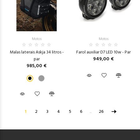
Motos
Motos
Malas laterais Askja 34 litros -
Farol auxiliar D7 LED 10w - Par
949,00 €
par
985,00 €
1
2
3
4
5
6
...
26