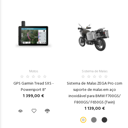
Motos
Sistema de Malas
GPS Garmin Tread SXS -
Sistema de Malas ZEGA Pro com
Powersport 8"
suporte de malas em aço
1 399,00 €
inoxidável para BMW F700GS/
F800GS/ F650GS (Twin)
1 139,00 €