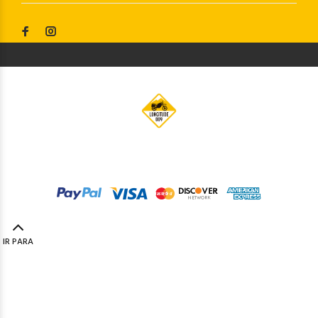
© Longitude009
2019. Todos os direitos reservados by
Codemind - TOP 5% MELHORES PME
IR PARA
TOPO