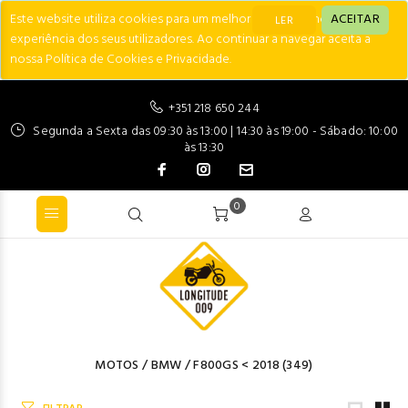
Este website utiliza cookies para um melhor desempenho e
ACEITAR
LER
experiência dos seus utilizadores. Ao continuar a navegar aceita a
nossa Política de Cookies e Privacidade.
+351 218 650 244
Segunda a Sexta das 09:30 às 13:00 | 14:30 às 19:00 - Sábado: 10:00
às 13:30
0
MOTOS
/
BMW
/
F800GS < 2018
(349)