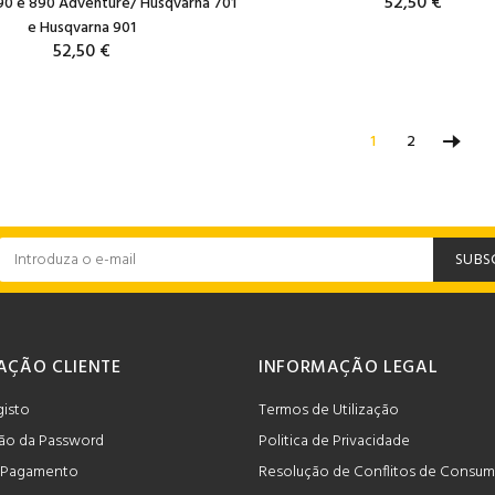
52,50 €
90 e 890 Adventure/ Husqvarna 701
e Husqvarna 901
52,50 €
1
2
SUBS
AÇÃO CLIENTE
INFORMAÇÃO LEGAL
gisto
Termos de Utilização
ão da Password
Politica de Privacidade
 Pagamento
Resolução de Conflitos de Consu