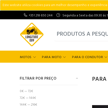
Este website utiliza cookies para um melhor desempenho e experiência do
+351 218 650 244
Segunda a Sexta das 09:30 às 13:
MOTOS
PARA MOTO
PARA O CONDUTOR
PARA
FILTRAR POR PREÇO
0€ — 72€
72€ — 144€
144€ — 216€