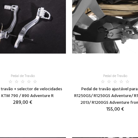
Pedal de Travão
Pedal de Travão
 travão + selector de velocidades
Pedal de travão ajustável pa
a KTM 790 / 890 Adventure R
R1250GS/ R1250GS Adventure/ R
289,00 €
2013/ R1200GS Adventure fro
155,00 €