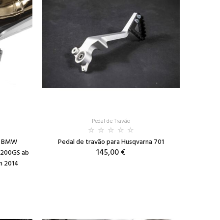
Pedal de Travão
ra BMW
Pedal de travão para Husqvarna 701
145,00 €
1200GS ab
m 2014