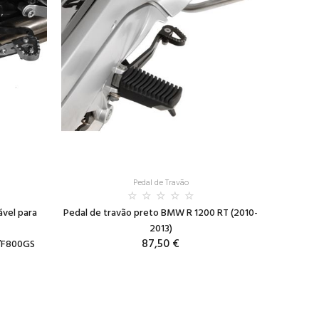
Pedal de Travão
ável para
Pedal de travão preto BMW R 1200 RT (2010-
2013)
87,50 €
/F800GS