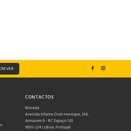
CREVER
CONTACTOS
Morada:
Avenida Infante Dom Henrique, 334,
Armazem 9 - RC Espaço 1.01
mo
1800-224 Lisboa, Portugal