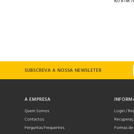
R// KTM 7
SUBSCREVA A NOSSA NEWSLETER
A EMPRESA
INFORM
Quem Somos
Login / Re
Contactos
Recuperaç
Perguntas Frequentes
Formas de