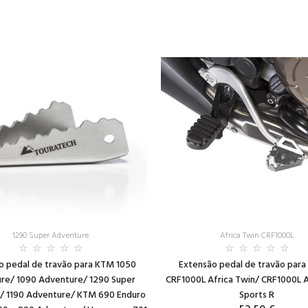
1290 Super Adventure
Africa Twin CRF1000L
o pedal de travão para KTM 1050
Extensão pedal de travão par
re/ 1090 Adventure/ 1290 Super
CRF1000L Africa Twin/ CRF1000L 
/ 1190 Adventure/ KTM 690 Enduro
Sports R