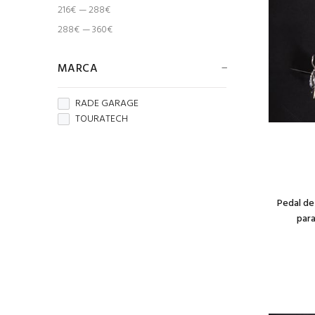
216€ — 288€
288€ — 360€
MARCA
RADE GARAGE
TOURATECH
Pedal de
par