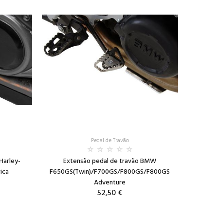
Pedal de Travão
Harley-
Extensão pedal de travão BMW
ica
F650GS(Twin)/F700GS/F800GS/F800GS
Adventure
52,50 €