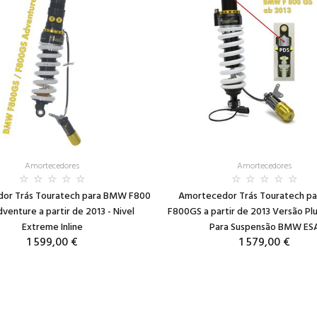
Amortecedores
Amortecedores
or Trás Touratech para BMW F800
Amortecedor Trás Touratech p
venture a partir de 2013 - Nivel
F800GS a partir de 2013 Versão Pl
Extreme Inline
Para Suspensão BMW ES
1 599,00 €
1 579,00 €