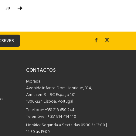
30
CREVER
CONTACTOS
Morada:
Avenida Infante Dom Henrique, 334,
Armazem 9 - RC Espaço 1.01
mo
1800-224 Lisboa, Portugal
Telefone:
+351 218 650 244
Telemóvel: + 351 914 414 140
Horário:
Segunda a Sexta das 09:30 às 13:00 |
14:30 às 19:00