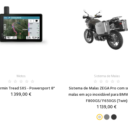
Motos
Sistema de Malas
rmin Tread SXS - Powersport 8"
Sistema de Malas ZEGA Pro com s
1 399,00 €
malas em aço inoxidável para BM
F800GS/ F650GS (Twin)
1 139,00 €