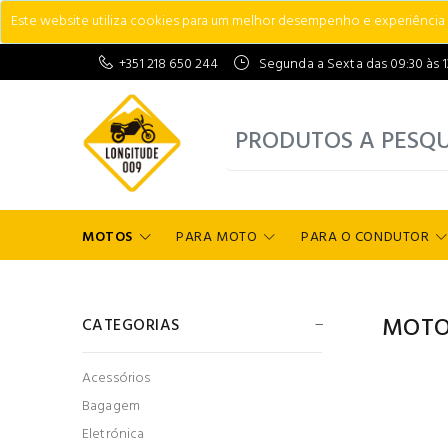
Este website utiliza cookies para um melhor desempenho e experiência do
+351 218 650 244
Segunda a Sexta das 09:30 às 13:
MOTOS
PARA MOTO
PARA O CONDUTOR
MOTO
CATEGORIAS
Acessórios
Bagagem
Eletrónica