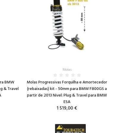
Molas
ara BMW
Molas Progressivas Forquilha e Amortecedor
ug & Travel
(rebaixadas) kit - 50mm para BMW F800GS a
A
partir de 2013 Nivel: Plug & Travel para BMW
ESA
1 519,00 €