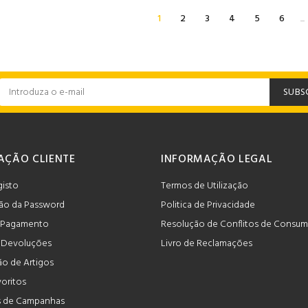
1
2
3
4
5
6
...
SUBS
AÇÃO CLIENTE
INFORMAÇÃO LEGAL
gisto
Termos de Utilização
ão da Password
Politica de Privacidade
 Pagamento
Resolução de Conflitos de Consu
e Devoluções
Livro de Reclamações
o de Artigos
voritos
 de Campanhas