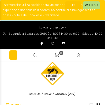
Este website utiliza cookies para um melhor desempenho e
ACEITAR
LER
experiência dos seus utilizadores. Ao continuar a navegar aceita a
nossa Política de Cookies e Privacidade.
+351 218 650 244
Segunda a Sexta das 09:30 às 13:00 | 14:30 às 19:00 - Sábado: 10:00
às 13:30
0
MOTOS
/
BMW
/
G650GS
(297)