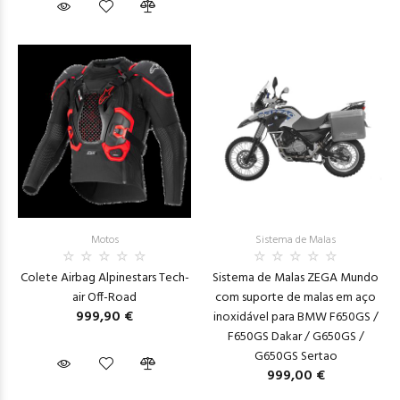
Motos
Sistema de Malas
Colete Airbag Alpinestars Tech-
Sistema de Malas ZEGA Mundo
air Off-Road
com suporte de malas em aço
999,90 €
inoxidável para BMW F650GS /
F650GS Dakar / G650GS /
G650GS Sertao
999,00 €