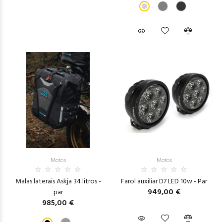
Motos
Motos
Malas laterais Askja 34 litros -
Farol auxiliar D7 LED 10w - Par
949,00 €
par
985,00 €