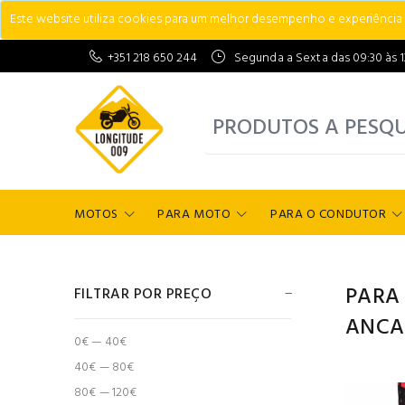
Este website utiliza cookies para um melhor desempenho e experiência do
+351 218 650 244
Segunda a Sexta das 09:30 às 13:
MOTOS
PARA MOTO
PARA O CONDUTOR
PARA
FILTRAR POR PREÇO
ANCA
0€ — 40€
40€ — 80€
80€ — 120€