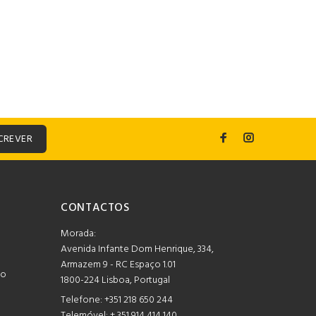
CREVER
CONTACTOS
Morada:
Avenida Infante Dom Henrique, 334,
Armazem 9 - RC Espaço 1.01
mo
1800-224 Lisboa, Portugal
Telefone:
+351 218 650 244
Telemóvel: + 351 914 414 140