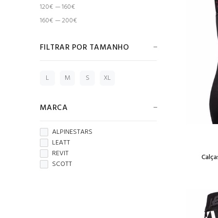
120€ — 160€
160€ — 200€
FILTRAR POR TAMANHO
L
M
S
XL
MARCA
ALPINESTARS
LEATT
REVIT
Calça
SCOTT