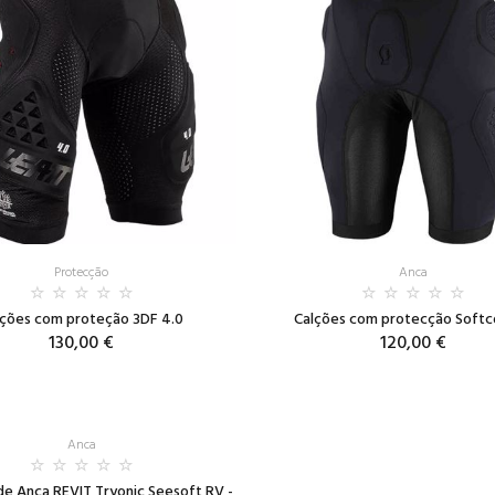
Protecção
Anca
lções com proteção 3DF 4.0
Calções com protecção Softc
130,00 €
120,00 €
Anca
de Anca REVIT Tryonic Seesoft RV -