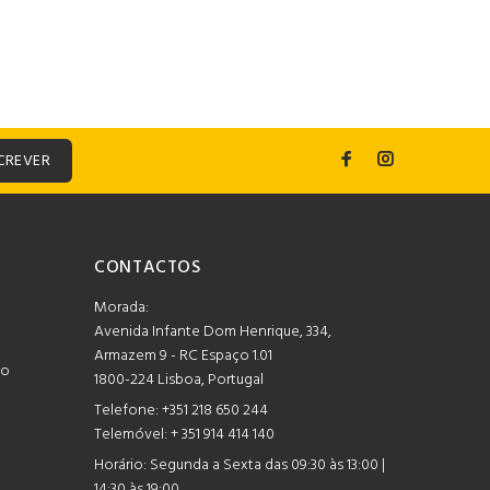
CREVER
CONTACTOS
Morada:
Avenida Infante Dom Henrique, 334,
Armazem 9 - RC Espaço 1.01
mo
1800-224 Lisboa, Portugal
Telefone:
+351 218 650 244
Telemóvel: + 351 914 414 140
Horário:
Segunda a Sexta das 09:30 às 13:00 |
14:30 às 19:00