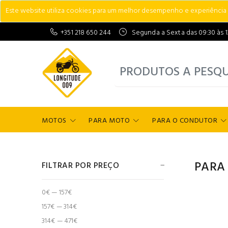
Este website utiliza cookies para um melhor desempenho e experiência do
+351 218 650 244
Segunda a Sexta das 09:30 às 13:
MOTOS
PARA MOTO
PARA O CONDUTOR
PARA
FILTRAR POR PREÇO
0€ — 157€
157€ — 314€
314€ — 471€