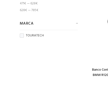
471€ — 628€
628€ — 785€
MARCA
TOURATECH
Banco Conf
BMW R120