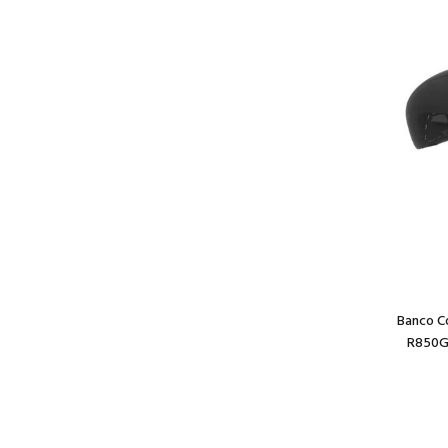
Banco C
R850GS