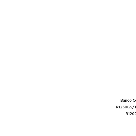
Banco C
R1250GS/ 
R1200