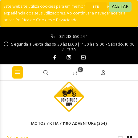
Este website utiliza cookies para um melhor desempenho e
ACEITAR
LER
experiência dos seus utilizadores. Ao continuar a navegar aceita a
nossa Política de Cookies e Privacidade.
+351 218 650 244
Segunda a Sexta das 09:30 às 13:00 | 14:30 às 19:00 - Sábado: 10:00
às 13:30
0
MOTOS
/
KTM
/
1190 ADVENTURE
(354)