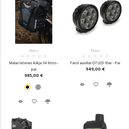
Motos
Motos
Malas laterais Askja 34 litros -
Farol auxiliar D7 LED 10w - Par
949,00 €
par
985,00 €