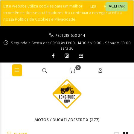
Este website utiliza cookies para um melhor desempenho e
ACEITAR
LER
experiência dos seus utilizadores. Ao continuar a navegar aceita a
nossa Política de Cookies e Privacidade.
+351 218 650 244
Segunda a Sexta das 09:30 às 13:00 | 14:30 às 19:00 - Sábado: 10:00
às 13:30
0
MOTOS
/
DUCATI
/
DESERT X
(277)