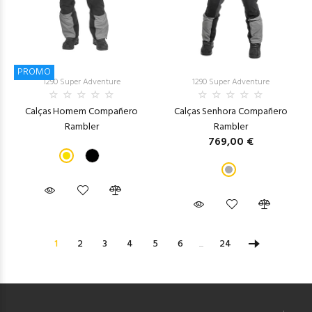
PROMO
1290 Super Adventure
1290 Super Adventure
Calças Homem Compañero
Calças Senhora Compañero
Rambler
Rambler
769,00 €
1
2
3
4
5
6
...
24