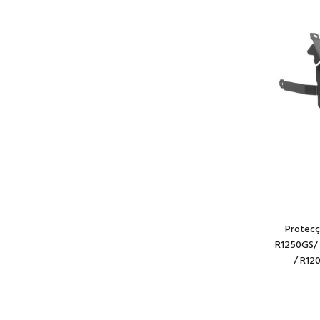
Protecç
R1250GS/ 
/ R12