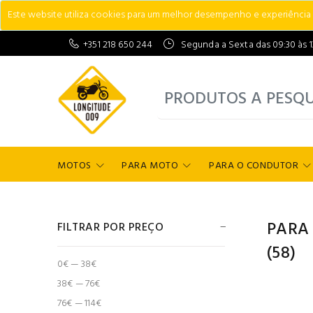
Este website utiliza cookies para um melhor desempenho e experiência do
+351 218 650 244
Segunda a Sexta das 09:30 às 13:
MOTOS
PARA MOTO
PARA O CONDUTOR
PARA
FILTRAR POR PREÇO
(58)
0€ — 38€
38€ — 76€
76€ — 114€