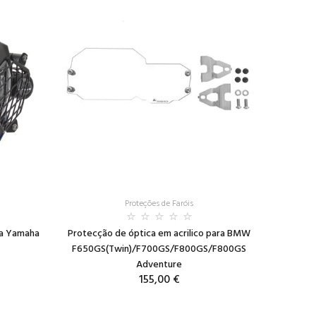
Proteções de Faróis
ra Yamaha
Protecção de óptica em acrilico para BMW
F650GS(Twin)/F700GS/F800GS/F800GS
Adventure
155,00 €