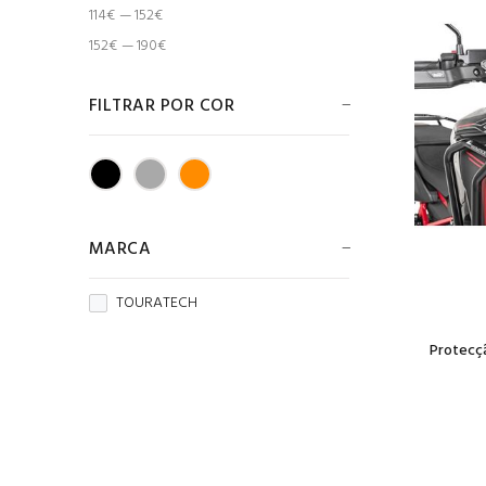
114€ — 152€
152€ — 190€
FILTRAR POR COR
MARCA
TOURATECH
Protecç