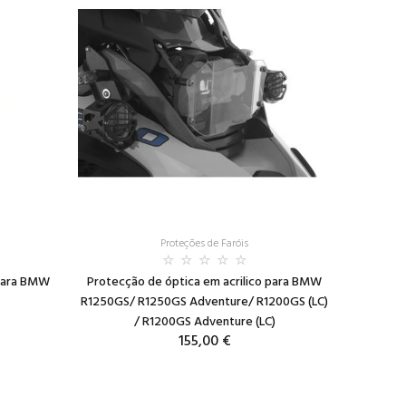
Proteções de Faróis
 para BMW
Protecção de óptica em acrilico para BMW
R1250GS/ R1250GS Adventure/ R1200GS (LC)
/ R1200GS Adventure (LC)
155,00 €