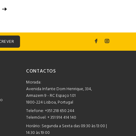
CREVER
CONTACTOS
Morada:
Avenida Infante Dom Henrique, 334,
Armazem 9 - RC Espaço 1.01
mo
1800-224 Lisboa, Portugal
Telefone:
+351 218 650 244
Telemóvel: + 351 914 414 140
Horário:
Segunda a Sexta das 09:30 às 13:00 |
14:30 às 19:00