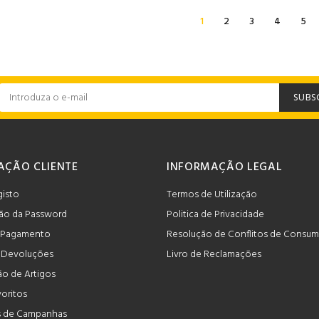
1
2
3
4
5
SUBS
AÇÃO CLIENTE
INFORMAÇÃO LEGAL
gisto
Termos de Utilização
ão da Password
Politica de Privacidade
 Pagamento
Resolução de Conflitos de Consu
e Devoluções
Livro de Reclamações
o de Artigos
voritos
 de Campanhas