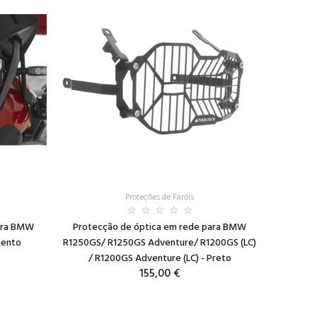
Proteções de Faróis
para BMW
Protecção de óptica em rede para BMW
zento
R1250GS/ R1250GS Adventure/ R1200GS (LC)
/ R1200GS Adventure (LC) - Preto
155,00 €