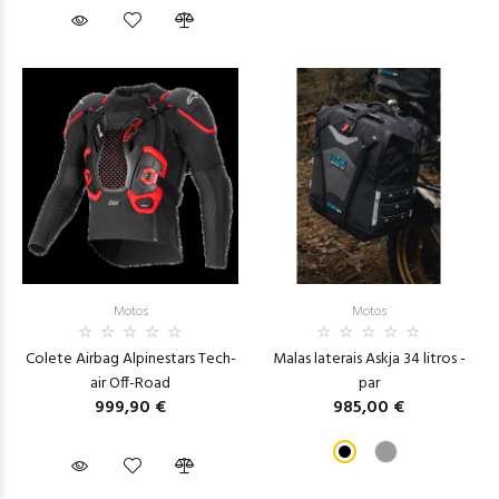
Motos
Motos
Colete Airbag Alpinestars Tech-
Malas laterais Askja 34 litros -
air Off-Road
par
999,90 €
985,00 €