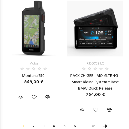
Motos
R1200GS LC
Montana 750i
PACK CHIGEE - AIO-6LTE 4G -
849,00 €
Smart Riding System + Base
BMW Quick Release
764,00 €
1
2
3
4
5
6
...
26