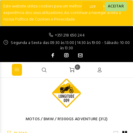
Este website utiliza cookies para um melhor desempenho e
ACEITAR
LER
experiência dos seus utilizadores. Ao continuar a navegar aceita a
nossa Política de Cookies e Privacidade.
+351 218 650 244
Segunda a Sexta das 09:30 às 13:00 | 14:30 às 19:00 - Sábado: 10:00
às 13:30
0
MOTOS
/
BMW
/
R1300GS ADVENTURE
(312)