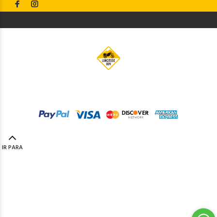
© Longitude009
2019. Todos os direitos reservados by
Codemind - TOP 5% MELHORES PME
IR PARA
TOPO