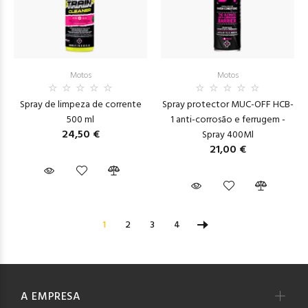
Motos
Motos
Spray de limpeza de corrente
Spray protector MUC-OFF HCB-
500 ml
1 anti-corrosão e ferrugem -
24,50 €
Spray 400Ml
21,00 €
1
2
3
4
A EMPRESA