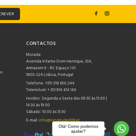
CREVER
CONTACTOS
Morada:
Avenida Infante Dom Henrique, 334,
Armazem 9 - RC Espaço 1.01
mo
1800-224 Lisboa, Portugal
Telefone:
+351 218 650 244
Telemóvel: + 351 914 414 140
Horário:
Segunda a Sexta das 09:30 às 13:00 |
14:30 às 19:00
Sábado: 10:00 às 13:30
E-mail:
info@longitude009.pt
Olá! Como podemos
ajudar?