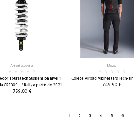
Amortecedores
Motos
dor Touratech Suspension nível 1
Colete Airbag AlpinestarsTech-ai
749,90 €
a CRF300 L / Rally a partir de 2021
759,00 €
1
2
3
4
5
6
...