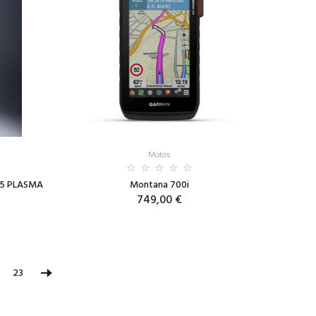
Motos
r 5 PLASMA
Montana 700i
749,00 €
23