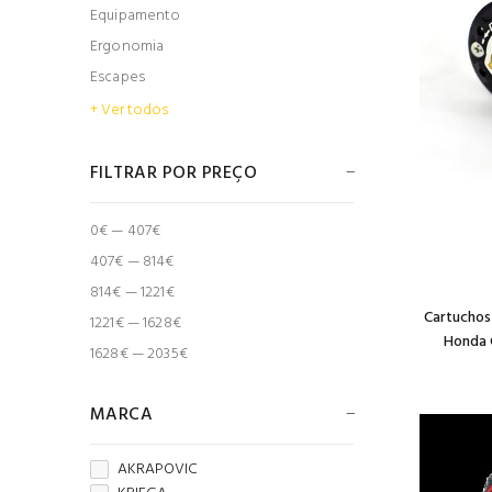
Equipamento
Ergonomia
Escapes
+ Ver todos
FILTRAR POR PREÇO
0€ — 407€
407€ — 814€
814€ — 1221€
Cartuchos
1221€ — 1628€
Honda C
1628€ — 2035€
MARCA
AKRAPOVIC