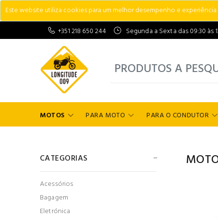
Este website utiliza cookies para um melhor desempenho e experiência do
+351 218 650 244
Segunda a Sexta das 09:30 às 13:
MOTOS
PARA MOTO
PARA O CONDUTOR
MOTO
CATEGORIAS
Acessórios
Bagagem
Eletrónica