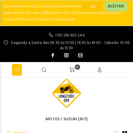
Este website utiliza cookies para um melhor desempenho e
ACEITAR
LER
experiência dos seus utilizadores. Ao continuar a navegar aceita a
nossa Política de Cookies e Privacidade.
+351 218 650 244
Segunda a Sexta das 09:30 às 13:00 | 14:30 às 19:00 - Sábado: 10:00
às 13:30
0
MOTOS
/
SUZUKI
(307)