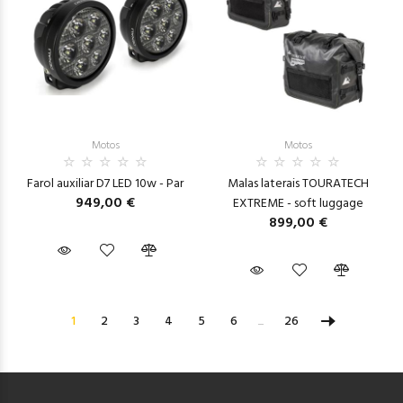
Motos
Motos
Farol auxiliar D7 LED 10w - Par
Malas laterais TOURATECH
949,00 €
EXTREME - soft luggage
899,00 €
1
2
3
4
5
6
...
26