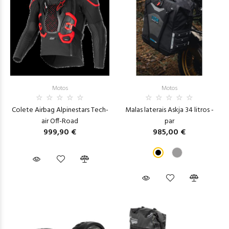
Motos
Motos
Colete Airbag Alpinestars Tech-
Malas laterais Askja 34 litros -
air Off-Road
par
999,90 €
985,00 €