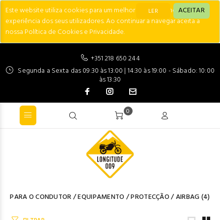
Este website utiliza cookies para um melhor desempenho e
ACEITAR
LER
experiência dos seus utilizadores. Ao continuar a navegar aceita a
nossa Política de Cookies e Privacidade.
+351 218 650 244
Segunda a Sexta das 09:30 às 13:00 | 14:30 às 19:00 - Sábado: 10:00
às 13:30
0
PARA O CONDUTOR
/
EQUIPAMENTO
/
PROTECÇÃO
/
AIRBAG
(4)