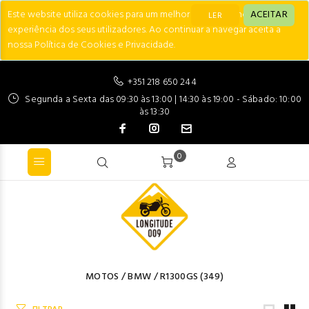
Este website utiliza cookies para um melhor desempenho e
ACEITAR
LER
experiência dos seus utilizadores. Ao continuar a navegar aceita a
nossa Política de Cookies e Privacidade.
+351 218 650 244
Segunda a Sexta das 09:30 às 13:00 | 14:30 às 19:00 - Sábado: 10:00
às 13:30
0
MOTOS
/
BMW
/
R1300GS
(349)