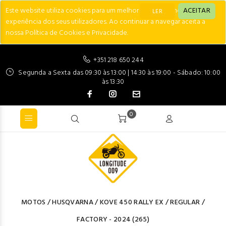
Este website utiliza cookies para um melhor desempenho e
ACEITAR
LER
experiência dos seus utilizadores. Ao continuar a navegar aceita a
nossa Política de Cookies e Privacidade.
+351 218 650 244
Segunda a Sexta das 09:30 às 13:00 | 14:30 às 19:00 - Sábado: 10:00
às 13:30
0
MOTOS
/
HUSQVARNA
/
KOVE 450 RALLY EX / REGULAR /
FACTORY - 2024
(265)