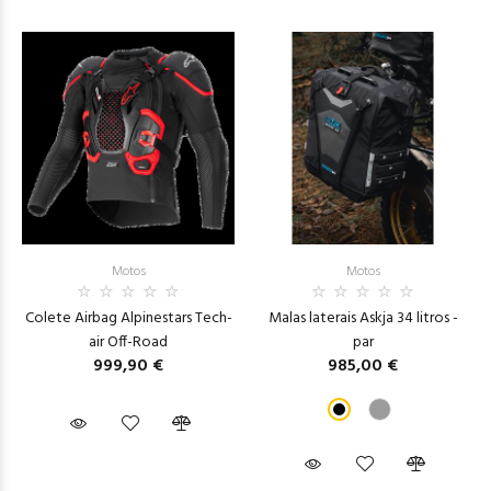
Motos
Motos
Colete Airbag Alpinestars Tech-
Malas laterais Askja 34 litros -
air Off-Road
par
999,90 €
985,00 €