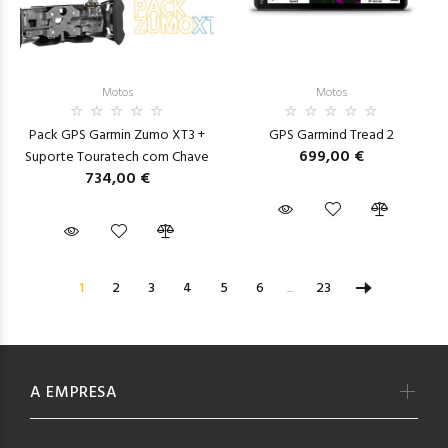
Motos
Motos
Pack GPS Garmin Zumo XT3 +
GPS Garmind Tread 2
699,00 €
Suporte Touratech com Chave
734,00 €
1
2
3
4
5
6
...
23
A EMPRESA