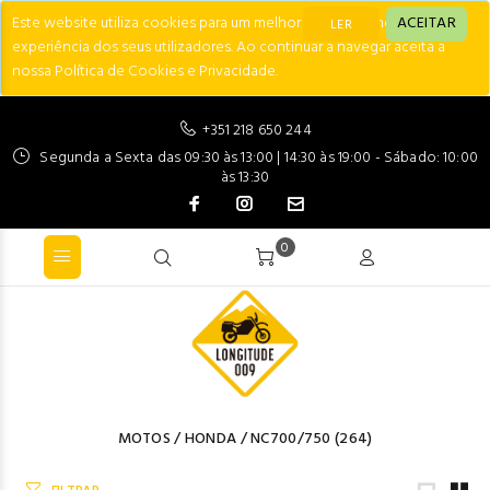
Este website utiliza cookies para um melhor desempenho e
ACEITAR
LER
experiência dos seus utilizadores. Ao continuar a navegar aceita a
nossa Política de Cookies e Privacidade.
+351 218 650 244
Segunda a Sexta das 09:30 às 13:00 | 14:30 às 19:00 - Sábado: 10:00
às 13:30
0
MOTOS
/
HONDA
/
NC700/750
(264)