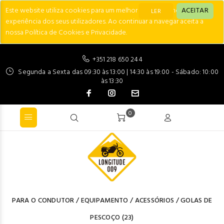
Este website utiliza cookies para um melhor desempenho e
ACEITAR
LER
experiência dos seus utilizadores. Ao continuar a navegar aceita a
nossa Política de Cookies e Privacidade.
+351 218 650 244
Segunda a Sexta das 09:30 às 13:00 | 14:30 às 19:00 - Sábado: 10:00
às 13:30
0
PARA O CONDUTOR
/
EQUIPAMENTO
/
ACESSÓRIOS
/
GOLAS DE
PESCOÇO
(23)