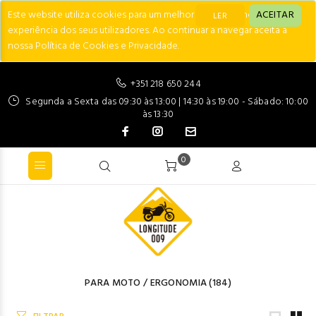
Este website utiliza cookies para um melhor desempenho e
ACEITAR
LER
experiência dos seus utilizadores. Ao continuar a navegar aceita a
nossa Política de Cookies e Privacidade.
+351 218 650 244
Segunda a Sexta das 09:30 às 13:00 | 14:30 às 19:00 - Sábado: 10:00
às 13:30
0
PARA MOTO
/
ERGONOMIA
(184)