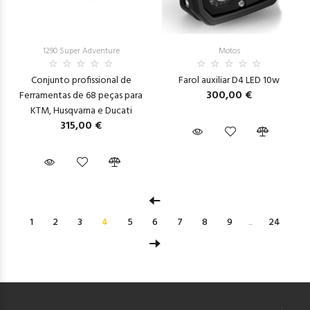
1290 Super Adventure
Motos
Conjunto profissional de
Farol auxiliar D4 LED 10w
300,00 €
Ferramentas de 68 peças para
KTM, Husqvarna e Ducati
315,00 €
1
2
3
4
5
6
7
8
9
...
24