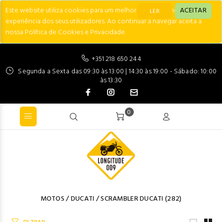
Este website utiliza cookies para um melhor desempenho e
ACEITAR
LER
experiência dos seus utilizadores. Ao continuar a navegar aceita a
nossa Política de Cookies e Privacidade.
+351 218 650 244
Segunda a Sexta das 09:30 às 13:00 | 14:30 às 19:00 - Sábado: 10:00
às 13:30
0
MOTOS
/
DUCATI
/
SCRAMBLER DUCATI
(282)