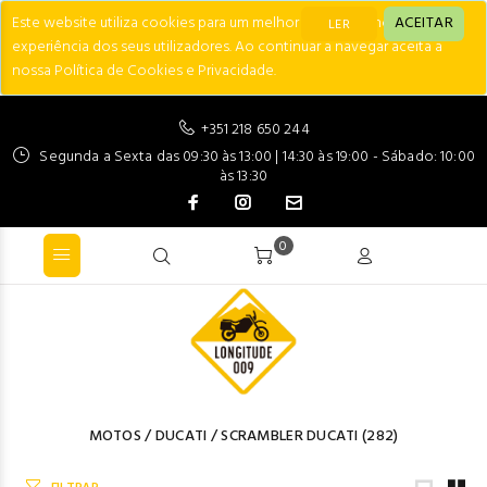
Este website utiliza cookies para um melhor desempenho e
ACEITAR
LER
experiência dos seus utilizadores. Ao continuar a navegar aceita a
nossa Política de Cookies e Privacidade.
+351 218 650 244
Segunda a Sexta das 09:30 às 13:00 | 14:30 às 19:00 - Sábado: 10:00
às 13:30
0
MOTOS
/
DUCATI
/
SCRAMBLER DUCATI
(282)