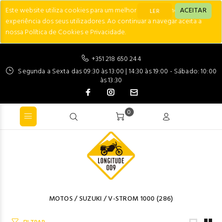
Este website utiliza cookies para um melhor desempenho e
ACEITAR
LER
experiência dos seus utilizadores. Ao continuar a navegar aceita a
nossa Política de Cookies e Privacidade.
+351 218 650 244
Segunda a Sexta das 09:30 às 13:00 | 14:30 às 19:00 - Sábado: 10:00
às 13:30
0
MOTOS
/
SUZUKI
/
V-STROM 1000
(286)