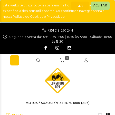
Este website utiliza cookies para um melhor desempenho e
ACEITAR
LER
experiência dos seus utilizadores. Ao continuar a navegar aceita a
nossa Política de Cookies e Privacidade.
+351 218 650 244
Segunda a Sexta das 09:30 às 13:00 | 14:30 às 19:00 - Sábado: 10:00
às 13:30
0
MOTOS
/
SUZUKI
/
V-STROM 1000
(286)