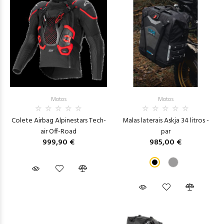
Motos
Motos
Colete Airbag Alpinestars Tech-
Malas laterais Askja 34 litros -
air Off-Road
par
999,90 €
985,00 €