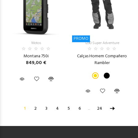
PROMO
Motos
1290 Super Adventure
Montana 750i
Calças Homem Compañero
849,00 €
Rambler
1
2
3
4
5
6
...
24