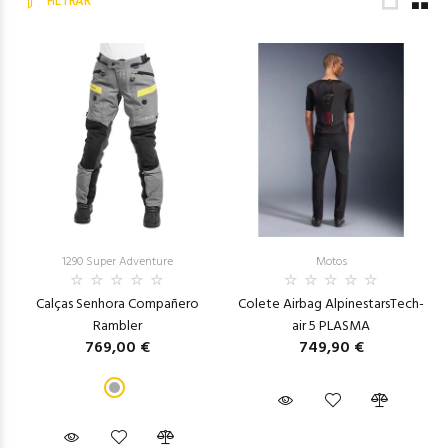
FILTRAR
1290 Super Adventure
Motos
Calças Senhora Compañero
Colete Airbag AlpinestarsTech-
Rambler
air 5 PLASMA
769,00 €
749,90 €