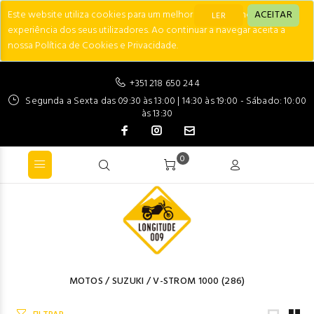
Este website utiliza cookies para um melhor desempenho e
ACEITAR
LER
experiência dos seus utilizadores. Ao continuar a navegar aceita a
nossa Política de Cookies e Privacidade.
+351 218 650 244
Segunda a Sexta das 09:30 às 13:00 | 14:30 às 19:00 - Sábado: 10:00
às 13:30
0
MOTOS
/
SUZUKI
/
V-STROM 1000
(286)