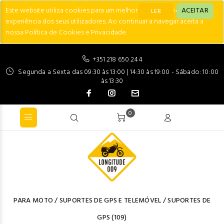
Este website utiliza cookies para um melhor desempenho e
ACEITAR
LER
experiência dos seus utilizadores. Ao continuar a navegar aceita a
nossa Política de Cookies e Privacidade.
+351 218 650 244
Segunda a Sexta das 09:30 às 13:00 | 14:30 às 19:00 - Sábado: 10:00
às 13:30
0
PARA MOTO
/
SUPORTES DE GPS E TELEMÓVEL
/
SUPORTES DE
GPS
(109)