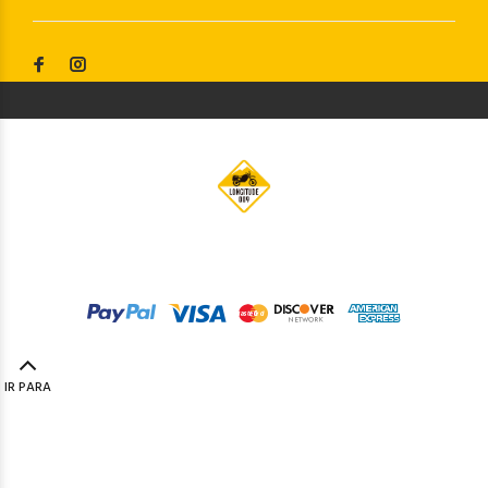
© Longitude009
2019. Todos os direitos reservados by
Codemind - TOP 5% MELHORES PME
IR PARA
TOPO