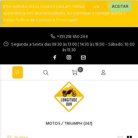
Este website utiliza cookies para um melhor desempenho e
ACEITAR
LER
experiência dos seus utilizadores. Ao continuar a navegar aceita a
nossa Política de Cookies e Privacidade.
+351 218 650 244
Segunda a Sexta das 09:30 às 13:00 | 14:30 às 19:00 - Sábado: 10:00
às 13:30
0
MOTOS
/
TRIUMPH
(361)