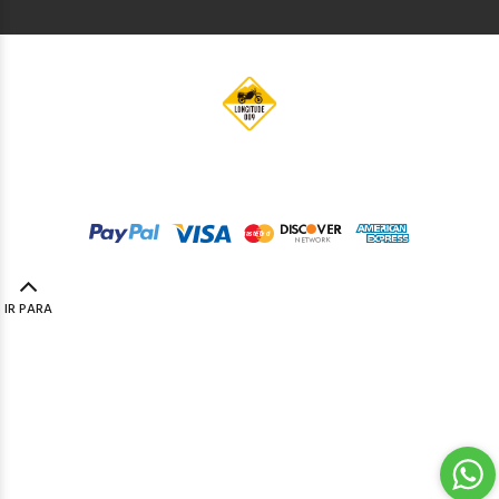
© Longitude009
2019. Todos os direitos reservados by
Codemind - TOP 5% MELHORES PME
IR PARA
TOPO