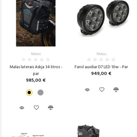
Motos
Motos
Malas laterais Askja 34 litros -
Farol auxiliar D7 LED 10w - Par
949,00 €
par
985,00 €