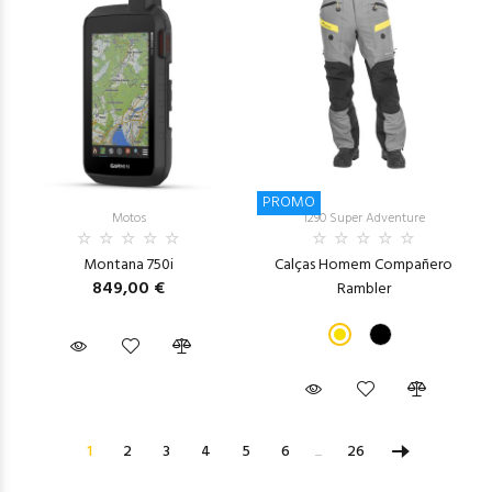
PROMO
Motos
1290 Super Adventure
Montana 750i
Calças Homem Compañero
849,00 €
Rambler
1
2
3
4
5
6
...
26