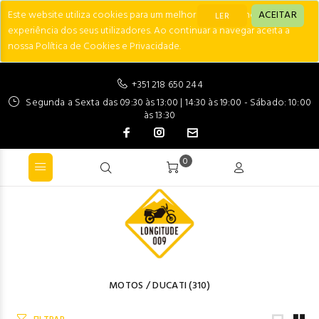
Este website utiliza cookies para um melhor desempenho e
ACEITAR
LER
experiência dos seus utilizadores. Ao continuar a navegar aceita a
nossa Política de Cookies e Privacidade.
+351 218 650 244
Segunda a Sexta das 09:30 às 13:00 | 14:30 às 19:00 - Sábado: 10:00
às 13:30
0
MOTOS
/
DUCATI
(310)