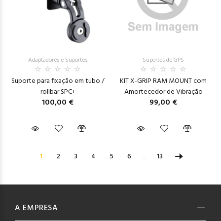
Adaptadores e Suportes
Suportes de GPS
Suporte para fixação em tubo /
KIT X-GRIP RAM MOUNT com
rollbar SPC+
Amortecedor de Vibração
100,00 €
99,00 €
1
2
3
4
5
6
...
13
A EMPRESA