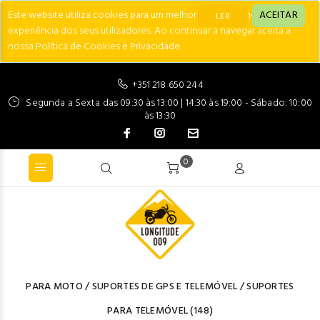
Este website utiliza cookies para um melhor desempenho e
ACEITAR
LER
experiência dos seus utilizadores. Ao continuar a navegar aceita a
nossa Política de Cookies e Privacidade.
+351 218 650 244
Segunda a Sexta das 09:30 às 13:00 | 14:30 às 19:00 - Sábado: 10:00
às 13:30
0
PARA MOTO
/
SUPORTES DE GPS E TELEMÓVEL
/
SUPORTES
PARA TELEMÓVEL
(148)