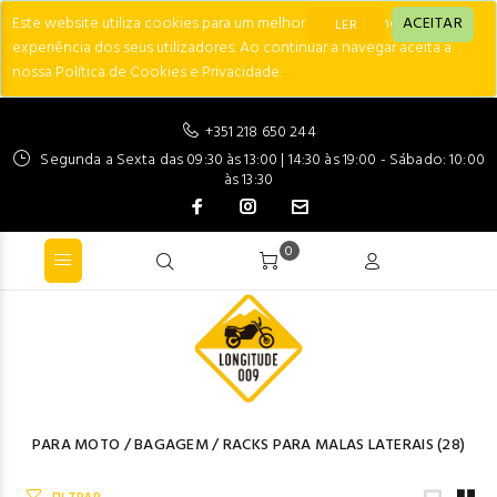
Este website utiliza cookies para um melhor desempenho e
ACEITAR
LER
experiência dos seus utilizadores. Ao continuar a navegar aceita a
nossa Política de Cookies e Privacidade.
+351 218 650 244
Segunda a Sexta das 09:30 às 13:00 | 14:30 às 19:00 - Sábado: 10:00
às 13:30
0
PARA MOTO
/
BAGAGEM
/
RACKS PARA MALAS LATERAIS
(28)