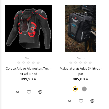
Motos
Motos
Colete Airbag Alpinestars Tech-
Malas laterais Askja 34 litros -
air Off-Road
par
999,90 €
985,00 €