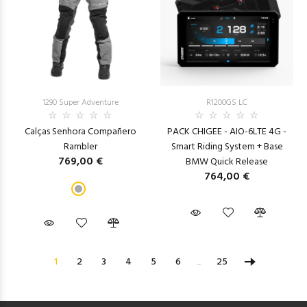
1290 Super Adventure
R1200GS LC
Calças Senhora Compañero
PACK CHIGEE - AIO-6LTE 4G -
Rambler
Smart Riding System + Base
769,00 €
BMW Quick Release
764,00 €
1
2
3
4
5
6
...
25