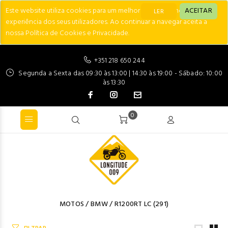
Este website utiliza cookies para um melhor desempenho e
ACEITAR
LER
experiência dos seus utilizadores. Ao continuar a navegar aceita a
nossa Política de Cookies e Privacidade.
+351 218 650 244
Segunda a Sexta das 09:30 às 13:00 | 14:30 às 19:00 - Sábado: 10:00
às 13:30
0
MOTOS
/
BMW
/
R1200RT LC
(291)