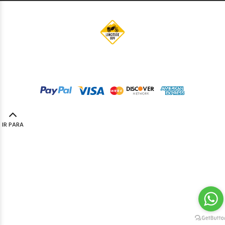
© Longitude009
2019. Todos os direitos reservados by
Codemind - TOP 5% MELHORES PME
IR PARA
TOPO