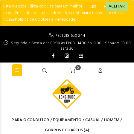
Este website utiliza cookies para um melhor desempenho e
ACEITAR
LER
experiência dos seus utilizadores. Ao continuar a navegar aceita a
nossa Política de Cookies e Privacidade.
+351 218 650 244
Segunda a Sexta das 09:30 às 13:00 | 14:30 às 19:00 - Sábado: 10:00
às 13:30
0
PARA O CONDUTOR
/
EQUIPAMENTO
/
CASUAL
/
HOMEM
/
GORROS E CHAPÉUS
(4)