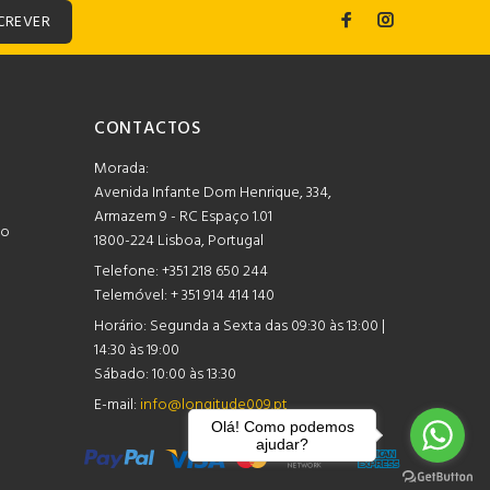
CREVER
CONTACTOS
Morada:
Avenida Infante Dom Henrique, 334,
Armazem 9 - RC Espaço 1.01
mo
1800-224 Lisboa, Portugal
Telefone:
+351 218 650 244
Telemóvel: + 351 914 414 140
Horário:
Segunda a Sexta das 09:30 às 13:00 |
14:30 às 19:00
Sábado: 10:00 às 13:30
E-mail:
info@longitude009.pt
Olá! Como podemos
ajudar?