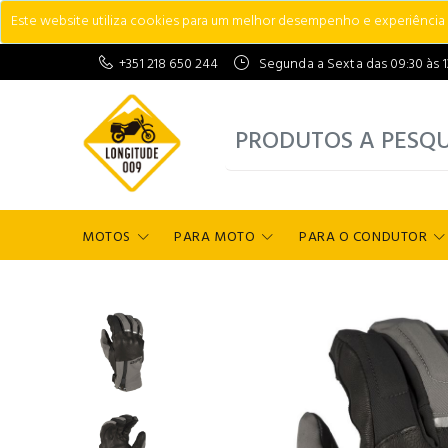
Este website utiliza cookies para um melhor desempenho e experiência do
+351 218 650 244
Segunda a Sexta das 09:30 às 13:
MOTOS
PARA MOTO
PARA O CONDUTOR