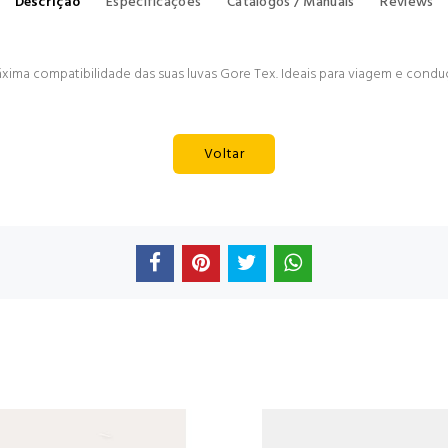
Descrição
Especificações
Catálogos / Manuais
Reviews
ima compatibilidade das suas luvas Gore Tex. Ideais para viagem e conduç
Voltar