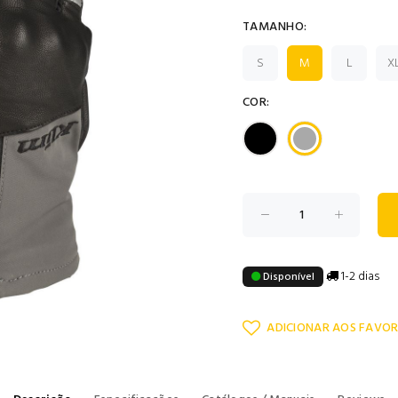
TAMANHO:
S
M
L
X
COR:
1-2 dias
Disponível
ADICIONAR AOS FAVOR