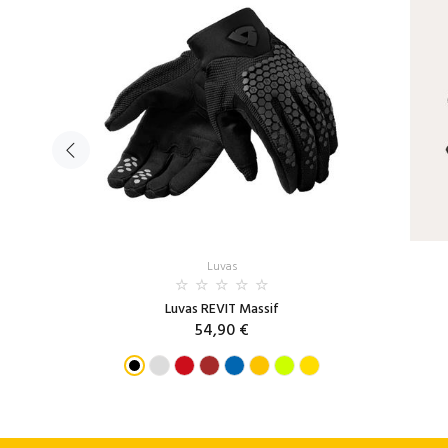
Luvas
te GTX
Luvas REVIT Massif
54,90 €