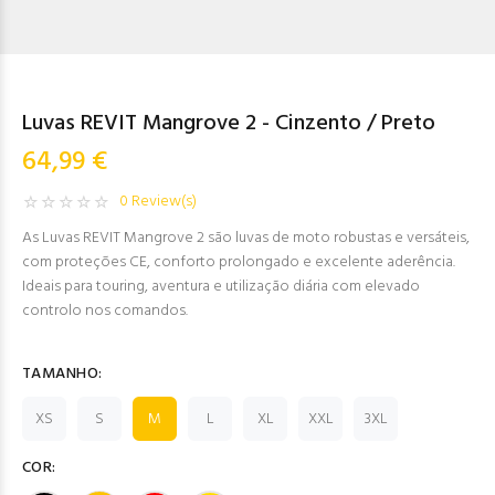
Luvas REVIT Mangrove 2 - Cinzento / Preto
64,99 €
0 Review(s)
As Luvas REVIT Mangrove 2 são luvas de moto robustas e versáteis,
com proteções CE, conforto prolongado e excelente aderência.
Ideais para touring, aventura e utilização diária com elevado
controlo nos comandos.
TAMANHO:
XS
S
M
L
XL
XXL
3XL
COR: