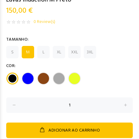
Luvas Induction M Preto
150,00 €
0 Review(s)
TAMANHO:
S
M
L
XL
XXL
3XL
COR:
ADICIONAR AO CARRINHO