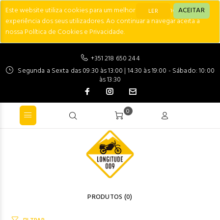
Este website utiliza cookies para um melhor desempenho e
ACEITAR
LER
experiência dos seus utilizadores. Ao continuar a navegar aceita a
nossa Política de Cookies e Privacidade.
+351 218 650 244
Segunda a Sexta das 09:30 às 13:00 | 14:30 às 19:00 - Sábado: 10:00
às 13:30
0
PRODUTOS
(0)