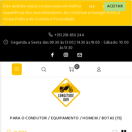
Este website utiliza cookies para um melhor desempenho e
ACEITAR
LER
experiência dos seus utilizadores. Ao continuar a navegar aceita a
nossa Política de Cookies e Privacidade.
+351 218 650 244
Segunda a Sexta das 09:30 às 13:00 | 14:30 às 19:00 - Sábado: 10:00
às 13:30
0
PARA O CONDUTOR
/
EQUIPAMENTO
/
HOMEM
/
BOTAS
(15)