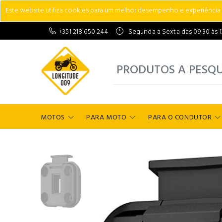
Este website utiliza cookies para um melhor desempenho e experiência do
+351 218 650 244
Segunda a Sexta das 09:30 às 13:
MOTOS
PARA MOTO
PARA O CONDUTOR