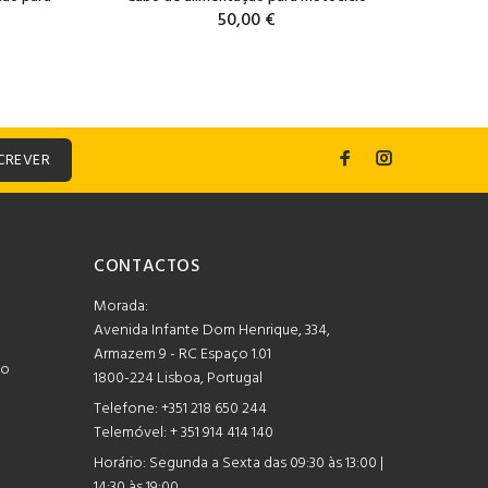
50,00 €
CREVER
CONTACTOS
Morada:
Avenida Infante Dom Henrique, 334,
Armazem 9 - RC Espaço 1.01
mo
1800-224 Lisboa, Portugal
Telefone:
+351 218 650 244
Telemóvel: + 351 914 414 140
Horário:
Segunda a Sexta das 09:30 às 13:00 |
14:30 às 19:00