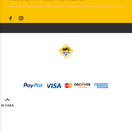
© Longitude009
2019. Todos os direitos reservados by
Codemind - TOP 5% MELHORES PME
IR PARA
TOPO