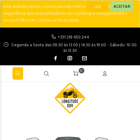
Este website utiliza cookies para um melhor desempenho e
ACEITAR
LER
experiência dos seus utilizadores. Ao continuar a navegar aceita a
nossa Política de Cookies e Privacidade.
+351 218 650 244
Segunda a Sexta das 09:30 às 13:00 | 14:30 às 19:00 - Sábado: 10:00
às 13:30
0