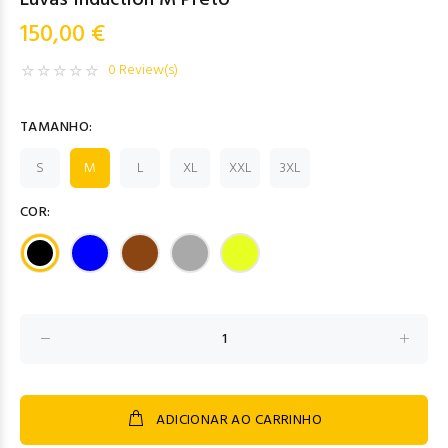
Luvas Induction M Preto
150,00 €
0 Review(s)
TAMANHO:
S
M
L
XL
XXL
3XL
COR:
ADICIONAR AO CARRINHO