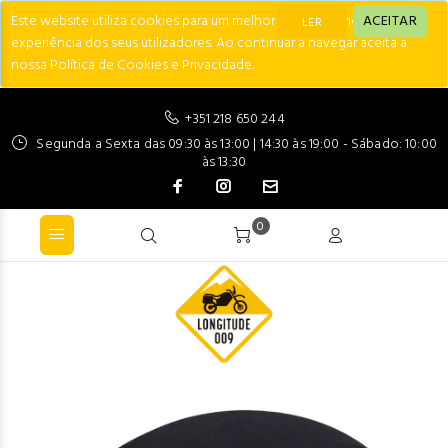
Este website utiliza cookies para um melhor desempenho e
ACEITAR
LER
experiência dos seus utilizadores. Ao continuar a navegar aceita a
nossa Política de Cookies e Privacidade.
+351 218 650 244
Segunda a Sexta das 09:30 às 13:00 | 14:30 às 19:00 - Sábado: 10:00
às 13:30
0