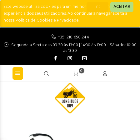
Este website utiliza cookies para um melhor desempenho e
ACEITAR
LER
experiência dos seus utilizadores. Ao continuar a navegar aceita a
nossa Política de Cookies e Privacidade.
+351 218 650 244
Segunda a Sexta das 09:30 às 13:00 | 14:30 às 19:00 - Sábado: 10:00
às 13:30
0