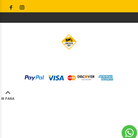
© Longitude009
2019. Todos os direitos reservados by
Codemind - TOP 5% MELHORES PME
IR PARA
TOPO