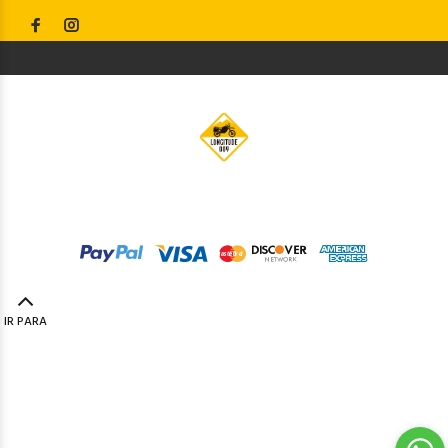
© Longitude009
2019. Todos os direitos reservados by
Codemind - TOP 5% MELHORES PME
IR PARA
TOPO