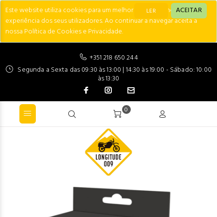
Este website utiliza cookies para um melhor desempenho e
ACEITAR
LER
experiência dos seus utilizadores. Ao continuar a navegar aceita a
nossa Política de Cookies e Privacidade.
+351 218 650 244
Segunda a Sexta das 09:30 às 13:00 | 14:30 às 19:00 - Sábado: 10:00
às 13:30
0