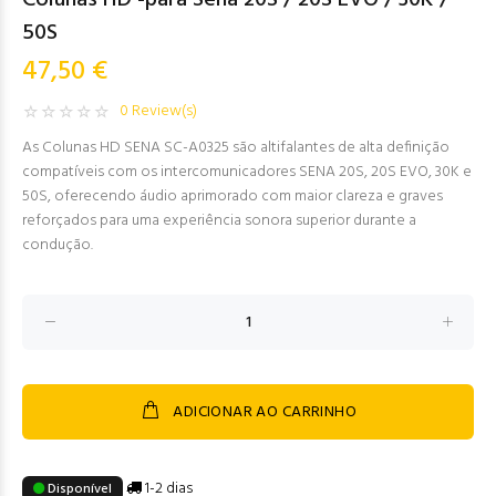
Colunas HD -para Sena 20S / 20S EVO / 30K /
50S
47,50 €
0 Review(s)
As Colunas HD SENA SC-A0325 são altifalantes de alta definição
compatíveis com os intercomunicadores SENA 20S, 20S EVO, 30K e
50S, oferecendo áudio aprimorado com maior clareza e graves
reforçados para uma experiência sonora superior durante a
condução.
ADICIONAR AO CARRINHO
1-2 dias
Disponível