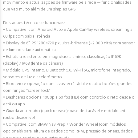
movimento e actualizações de firmware pela rede — funcionalidades
que vão muito além de um simples GPS .
Destaques técnicos e funcionais:
• Compatível com Android Auto e Apple CarPlay wireless, streaming a
60 fps com baixa latência
• Display de 6” IPS 1280×720 px, ultra-brilhante (~2 000 nits) com sensor
de luminosidade automática
• Estrutura resistente em magnésio-alumínio, classificação IP69K
(display) / IP68 (lente da câmara)
• Módulo GPS interno, Bluetooth 5.0, Wi-Fi 5G, microfone integrado,
sensores de luz e acelerómetro
• Bloqueio e operação com luvas: ecrã táctil e quatro botões grandes
com função “screen lock”
• Dashcams opcional 1080p a 60 fps (HD) com controlo direto desde o
ecrã ou app
• Guarda anti-roubo (quick release): base destacável e módulo anti-
roubo disponível
• Compatível com BMW Nav Prep + Wonder Wheel (com módulos
opcionais) para leitura de dados como RPM, pressão de pneus, dados