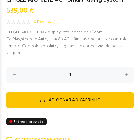
CHIGEE AIO-6LTE 4G - Smart Riding System
639,00 €
0 Review(s)
CHIGEE AIO-6 LTE 4G: display inteligente de 6” com
CarPlay/Android Auto, ligação 4G, câmaras opcionais e controlo
remoto. Controlo absoluto, segurança e conectividade para a tua
viagem.
ADICIONAR AO CARRINHO
Entrega prevista
ADICIONAR AOS FAVORITOS