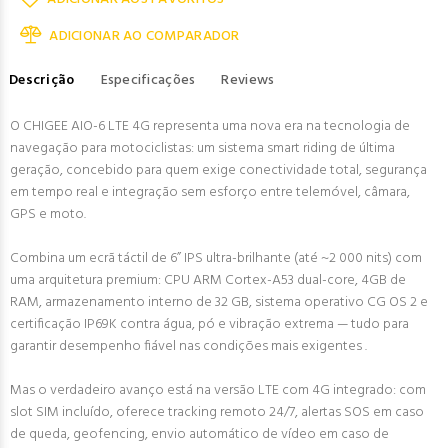
ADICIONAR AO COMPARADOR
Descrição
Especificações
Reviews
O CHIGEE AIO-6 LTE 4G representa uma nova era na tecnologia de
navegação para motociclistas: um sistema smart riding de última
geração, concebido para quem exige conectividade total, segurança
em tempo real e integração sem esforço entre telemóvel, câmara,
GPS e moto.
Combina um ecrã táctil de 6” IPS ultra-brilhante (até ~2 000 nits) com
uma arquitetura premium: CPU ARM Cortex-A53 dual-core, 4GB de
RAM, armazenamento interno de 32 GB, sistema operativo CG OS 2 e
certificação IP69K contra água, pó e vibração extrema — tudo para
garantir desempenho fiável nas condições mais exigentes .
Mas o verdadeiro avanço está na versão LTE com 4G integrado: com
slot SIM incluído, oferece tracking remoto 24/7, alertas SOS em caso
de queda, geofencing, envio automático de vídeo em caso de