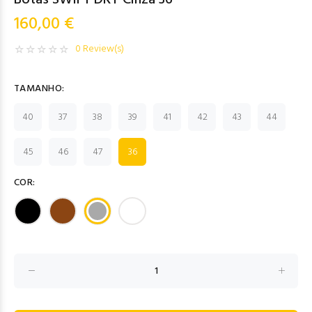
Botas SWIFT DRY Cinza 36
160,00 €
0 Review(s)
TAMANHO:
40
37
38
39
41
42
43
44
45
46
47
36
COR: